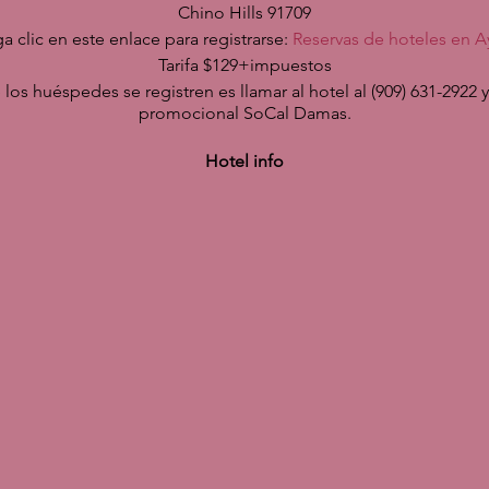
Chino Hills 91709
a clic en este enlace para registrarse:
Reservas de hoteles en A
Tarifa $129+impuestos
los huéspedes se registren es llamar al hotel al (909) 631-2922
promocional SoCal Damas.
Hotel info
Ayres Hotel Chino Hills
4785 Chino Hills parkway
Chino Hills 91709
Click this link to register:
Ayres Hotel Reservations
Rate $129+tax
 to register is to call the hotel at
(909) 631-2922
and mention
P