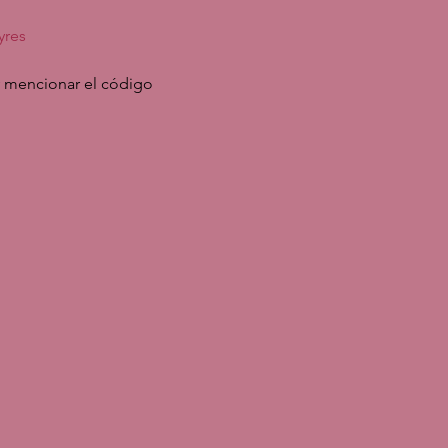
yres
 y mencionar el código
romo code SoCal Damas