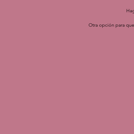
Hag
Otra opción para que 
Another option for guests