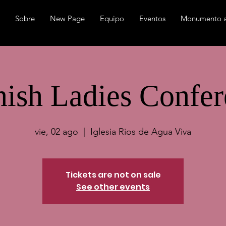
Sobre
New Page
Equipo
Eventos
Monumento a
ish Ladies Confe
vie, 02 ago
  |  
Iglesia Rios de Agua Viva
Tickets are not on sale
See other events